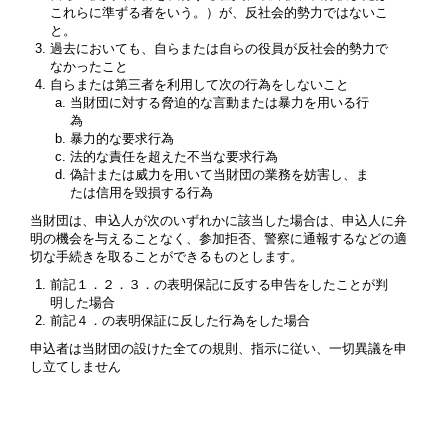
これらに準ずる者をいう。）が、反社会的勢力ではないこ
と。
過去においても、自らまたは自らの役員が反社会的勢力で
なかったこと
自らまたは第三者を利用して次の行為をしないこと
当財団に対する脅迫的な言動または暴力を用いる行
為
暴力的な要求行為
法的な責任を超えた不当な要求行為
偽計または威力を用いて当財団の業務を妨害し、ま
たは信用を毀損する行為
当財団は、申込人が次のいずれかに該当した場合は、申込人に弁
明の機会を与えることなく、参加拒否、警察に通報するなどの適
切な手続きを取ることができるものとします。
前記１．２．３．の表明保記に反する申告をしたことが判
明した場合
前記４．の表明保証に反した行為をした場合
申込者は当財団の設けた全ての規則、指示に従い、一切異議を申
し立てしません