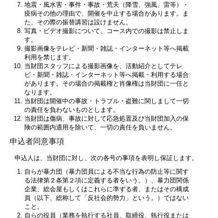
地震・風水害・事件・事故・荒天（降雪、強風、雷等）・
疫病その他の理由で、開催を中止する場合があります。ま
た、その際の振替講習は設けません。
写真・ビデオ撮影について、コース内での撮影は禁止しま
す。
撮影画像をテレビ・新聞・雑誌・インターネット等へ掲載
利用を禁じます。
当財団スタッフによる撮影画像を、活動紹介としてテレ
ビ・新聞・雑誌・インターネット等へ掲載・利用する場合
があります。その場合の掲載権と肖像権は当財団に一任と
なります。
当財団は開催中の事故・トラブル・盗難に関しまして一切
の責任を負わないものとします。
当財団は傷病、事故に対して応急処置及び当財団加入の保
険の範囲内適用を除いて、一切の責任を負いません。
申込者同意事項
申込人は、当財団に対し、次の各号の事項を表明し保証します。
自らが暴力団（暴力団員による不当な行為の防止等に関す
る法律第２条第２項に定義する者をいう。）、暴力団関係
企業、総会屋もしくはこれらに準ずる者、またはその構成
員（以下、総称して「反社会的勢力」という。）ではない
こと。
自らの役員（業務を執行する社員、取締役、執行役または