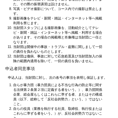
た、その際の振替講習は設けません。
写真・ビデオ撮影について、コース内での撮影は禁止しま
す。
撮影画像をテレビ・新聞・雑誌・インターネット等へ掲載
利用を禁じます。
当財団スタッフによる撮影画像を、活動紹介としてテレ
ビ・新聞・雑誌・インターネット等へ掲載・利用する場合
があります。その場合の掲載権と肖像権は当財団に一任と
なります。
当財団は開催中の事故・トラブル・盗難に関しまして一切
の責任を負わないものとします。
当財団は傷病、事故に対して応急処置及び当財団加入の保
険の範囲内適用を除いて、一切の責任を負いません。
申込者同意事項
申込人は、当財団に対し、次の各号の事項を表明し保証します。
自らが暴力団（暴力団員による不当な行為の防止等に関す
る法律第２条第２項に定義する者をいう。）、暴力団関係
企業、総会屋もしくはこれらに準ずる者、またはその構成
員（以下、総称して「反社会的勢力」という。）ではない
こと。
自らの役員（業務を執行する社員、取締役、執行役または
これらに準ずる者をいう。）が、反社会的勢力ではないこ