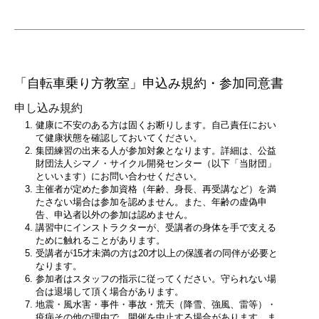
「自転車乗り方教室」申込み規約・参加同意書
申し込み規約
健康に不安のある方は固くお断りします。自己責任におい
て健康状態を確認しておいてください。
集団練習の出来る人が参加対象となります。詳細は、公益
財団法人シマノ・サイクル開発センター（以下「当財団」
といいます）にお問い合わせください。
主催者が定めた参加資格（年齢、身長、再受講など）を満
たさない場合は参加を認めません。また、年齢の虚偽申
告、申込者以外の参加は認めません。
講習中にインストラクターが、受講者の身体を手で支える
ために触れることがあります。
受講者が15才未満の方は20才以上の保護者の同伴が必要と
なります。
参加者はスタッフの指示に従ってください。守られない場
合は退場して頂く場合があります。
地震・風水害・事件・事故・荒天（降雪、強風、雷等）・
疫病その他の理由で、開催を中止する場合があります。ま