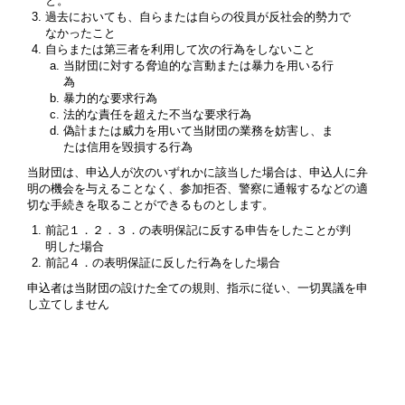
と。
過去においても、自らまたは自らの役員が反社会的勢力で
なかったこと
自らまたは第三者を利用して次の行為をしないこと
当財団に対する脅迫的な言動または暴力を用いる行
為
暴力的な要求行為
法的な責任を超えた不当な要求行為
偽計または威力を用いて当財団の業務を妨害し、ま
たは信用を毀損する行為
当財団は、申込人が次のいずれかに該当した場合は、申込人に弁
明の機会を与えることなく、参加拒否、警察に通報するなどの適
切な手続きを取ることができるものとします。
前記１．２．３．の表明保記に反する申告をしたことが判
明した場合
前記４．の表明保証に反した行為をした場合
申込者は当財団の設けた全ての規則、指示に従い、一切異議を申
し立てしません