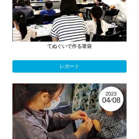
てぬぐいで作る箸袋
レポート
2023
04
08