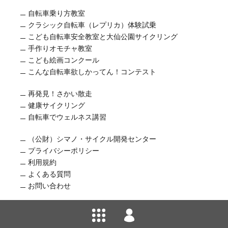
自転車乗り方教室
クラシック自転車（レプリカ）体験試乗
こども自転車安全教室と大仙公園サイクリング
手作りオモチャ教室
こども絵画コンクール
こんな自転車欲しかってん！コンテスト
再発見！さかい散走
健康サイクリング
自転車でウェルネス講習
（公財）シマノ・サイクル開発センター
プライバシーポリシー
利用規約
よくある質問
お問い合わせ
いさつ
© 1998 shimano cycle development center.