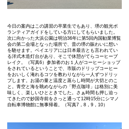
今日の案内はこの講習の卒業生でもあり、堺の観光ボ
ランティアガイドをしている方にしてもらいました。
次に向かった大浜公園は明治36年に第5回内国勧業博覧
会の第二会場となった場所で、昔の堺の賑わいに想い
を馳せます。ベイエリアには日本最古とも言われてい
る洋式木造灯台があり、そこで休憩がてらコーヒーブ
レイク。（写真6）参加者のお１人がコーヒーショップ
をされているということで、市販のドリップコーヒー
をおいしく淹れるコツを教わりながら一人ずつドリッ
プします。お湯の量と温度と蒸らし時間が大切とのこ
と。青空と海を眺めながらの「野点珈琲」は格別に美
味しく、楽しいひとときでした。さぁ時間も押し迫っ
てきたので妙国寺前をさっと通って12時15分にシマノ
自転車博物館に無事帰着。（写真7，8，9，10）