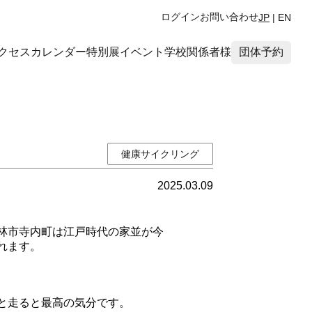
ログイン
お問い合わせ
JP
|
EN
クセス
カレンダー
特別展
イベント
学校関係者様
団体予約
健康サイクリング
2025.03.09
林市寺内町は江戸時代の家並が今
れます。
と走ると最高の気分です。