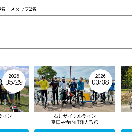
8名＋スタッフ2名
2026
2026
05
29
03
08
ライン
石川サイクルライン
富田林寺内町雛人形祭