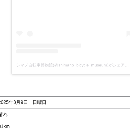
シマノ自転車博物館(@shimano_bicycle_museum)がシェアした投稿
2025年3月9日 日曜日
晴れ
31km