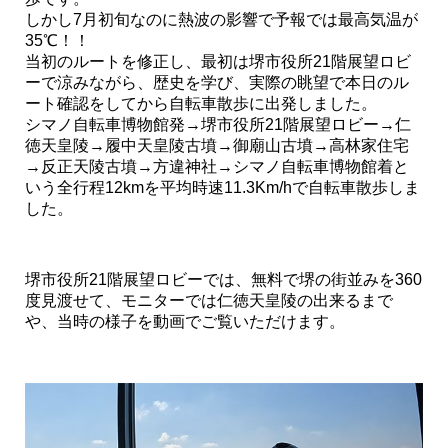
しかし7月初旬なのに熱波の影響で予報では最高気温が
35℃！！
当初のルートを修正し、最初は堺市役所21階展望ロビ
ーで涼みながら、歴史を学び、実際の眺望で本日のル
ート確認をしてから自転車散歩に出発しました。
シマノ自転車博物館発→堺市役所21階展望ロビー→仁
徳天皇陵→履中天皇陵古墳→御廟山古墳→高林家住宅
→反正天陵古墳→方違神社→シマノ自転車博物館着と
いう全行程12kmを平均時速11.3Km/hで自転車散歩しま
した。
堺市役所21階展望ロビーでは、無料で堺の街並みを360
度見渡せて、モニターでは仁徳天皇陵の出来るまで
や、当時の様子を動画でご覧いただけます。