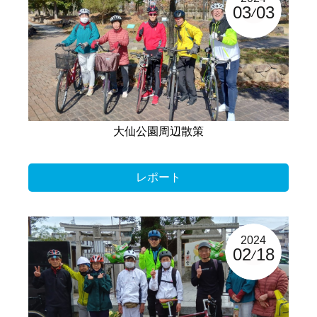
03
03
大仙公園周辺散策
レポート
2024
02
18