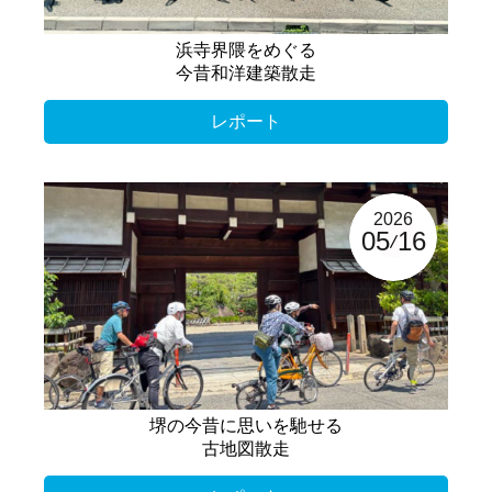
浜寺界隈をめぐる
今昔和洋建築散走
レポート
2026
05
16
堺の今昔に思いを馳せる
古地図散走