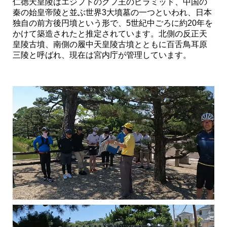
仁徳天皇陵はエジプトのクフ王のピラミッド、中国の
秦の始皇帝陵と並ぶ世界3大墳墓の一つといわれ、日本
独自の前方後円墳という形で、5世紀中ごろに約20年を
かけて築造されたと推定されています。北側の反正天
皇陵古墳、南側の履中天皇陵古墳とともに百舌鳥耳原
三陵と呼ばれ、現在は宮内庁が管理しています。