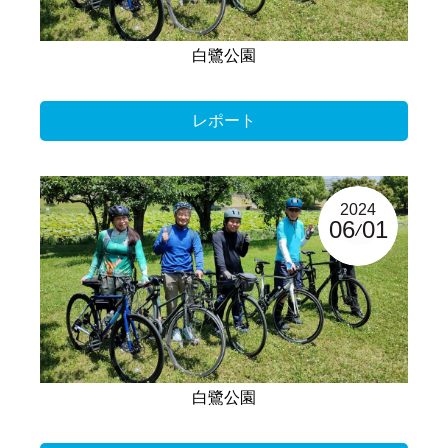
白鷺公園
レポート
2024
06
01
白鷺公園