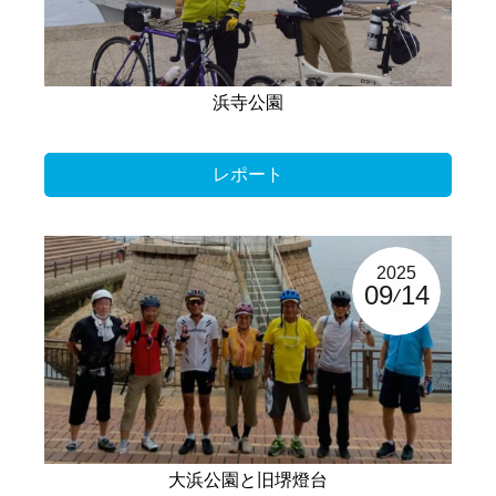
浜寺公園
レポート
2025
09
14
大浜公園と旧堺燈台