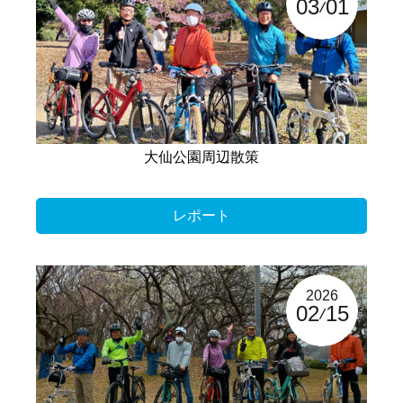
03
01
大仙公園周辺散策
レポート
2026
02
15