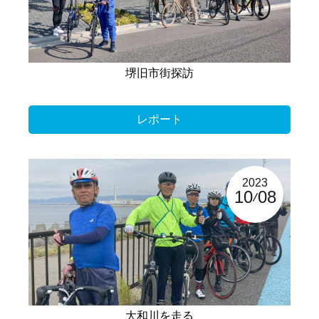
堺旧市街探訪
レポート
2023
10
08
大和川を走る