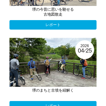
堺の今昔に思いを馳せる
古地図散走
レポート
2026
04
25
堺のまちと古墳を紐解く
レポート