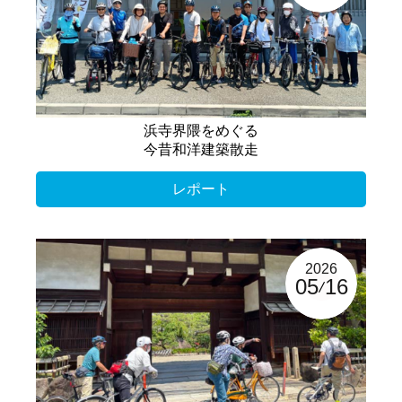
浜寺界隈をめぐる
今昔和洋建築散走
レポート
2026
05
16