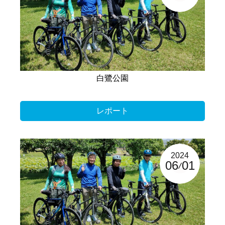
白鷺公園
レポート
2024
06
01