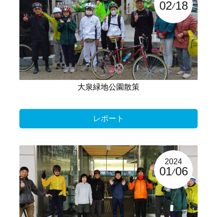
02
18
大泉緑地公園散策
レポート
2024
01
06