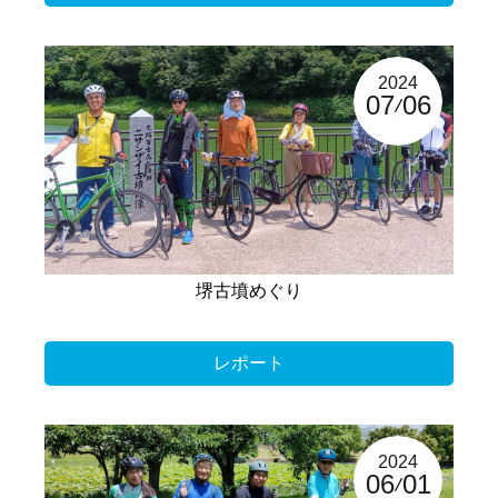
2024
07
06
堺古墳めぐり
レポート
2024
06
01