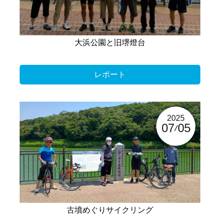
大浜公園と旧堺燈台
レポート
2025
07
05
古墳めぐりサイクリング