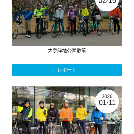
02
15
大泉緑地公園散策
レポート
2026
01
11